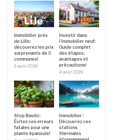
Immobilier près
Investir dans
de Lille:
l’immobilier neuf:
découvrez les prix
Guide complet
surprenants de 5
des étapes,
communes!
avantages et
précautions!
5 août 2026
4 août 2026
Stop Basilic:
Immobilier :
Évitez ces erreurs
Découvrez ces
fatales pour une
stations
plante épanouie!
thermales
étonnamment