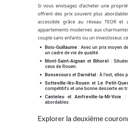
Si vous envisagez d’acheter une proprié
offrent des prix souvent plus abordables
accessible grâce au réseau TEOR et 
appartements modernes aux charmantes m
couple sans enfants ou un investisseur, ce
Bois-Guillaume
: Avec un prix moyen de 
un cadre de vie de qualité.
Mont-Saint-Aignan
et
Bihorel
: Située
ceux de Rouen.
Bonsecours
et
Darnétal
: À l’est, elle
Sotteville-lès-Rouen
et
Le Petit-Quev
compétitifs et une bonne desserte en t
Canteleu
et
Amfreville-la-Mi-Voie
: 
abordables.
Explorer la deuxième couro