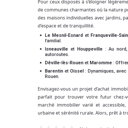
Pour ceux disposés à s’éloigner légère
de communes charmantes où la nature préd
des maisons individuelles avec jardins, p
d’espace et de tranquillité.
Le Mesnil-Esnard
et
Franqueville-Sain
familial.
Isneauville
et
Houppeville
: Au nord,
autoroutes.
Déville-lès-Rouen
et
Maromme
: Offren
Barentin
et
Oissel
: Dynamiques, avec 
Rouen.
Envisagez-vous un projet d’achat immobili
parfait pour trouver votre futur chez-
marché immobilier varié et accessible,
urbaine et sérénité rurale. Alors, prêt à tr