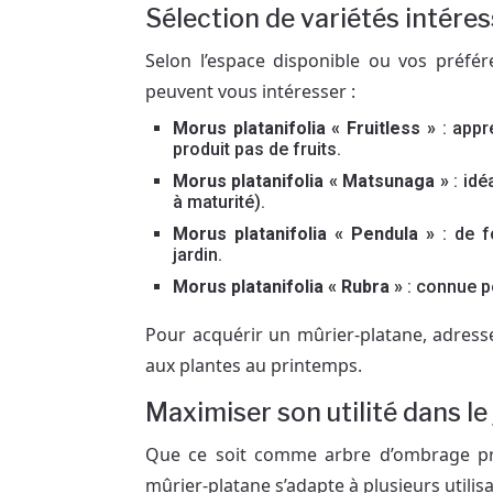
Sélection de variétés intére
Selon l’espace disponible ou vos préfér
peuvent vous intéresser :
Morus platanifolia « Fruitless »
: appr
produit pas de fruits.
Morus platanifolia « Matsunaga »
: idé
à maturité).
Morus platanifolia « Pendula »
: de f
jardin.
Morus platanifolia « Rubra »
: connue p
Pour acquérir un mûrier-platane, adressez
aux plantes au printemps.
Maximiser son utilité dans le 
Que ce soit comme arbre d’ombrage près
mûrier-platane s’adapte à plusieurs utilisa