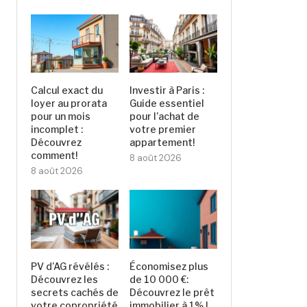
Calcul exact du
Investir à Paris :
loyer au prorata
Guide essentiel
pour un mois
pour l’achat de
incomplet :
votre premier
Découvrez
appartement!
comment!
8 août 2026
8 août 2026
PV d’AG révélés :
Économisez plus
Découvrez les
de 10 000 €:
secrets cachés de
Découvrez le prêt
votre copropriété
immobilier à 1% !