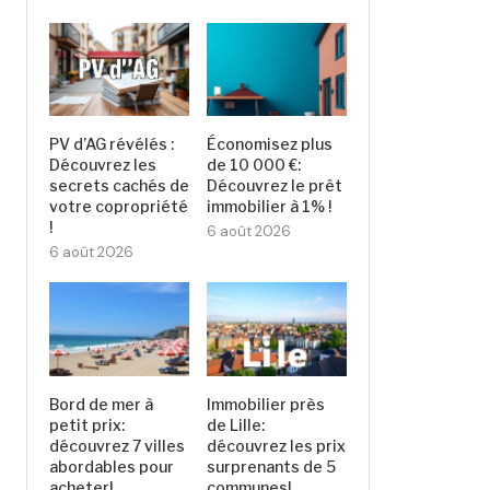
PV d’AG révélés :
Économisez plus
Découvrez les
de 10 000 €:
secrets cachés de
Découvrez le prêt
votre copropriété
immobilier à 1% !
!
6 août 2026
6 août 2026
Bord de mer à
Immobilier près
petit prix:
de Lille:
découvrez 7 villes
découvrez les prix
abordables pour
surprenants de 5
acheter!
communes!