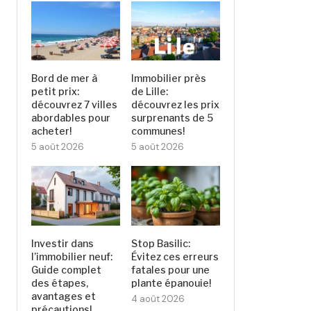
Bord de mer à
Immobilier près
petit prix:
de Lille:
découvrez 7 villes
découvrez les prix
abordables pour
surprenants de 5
acheter!
communes!
5 août 2026
5 août 2026
Investir dans
Stop Basilic:
l’immobilier neuf:
Évitez ces erreurs
Guide complet
fatales pour une
des étapes,
plante épanouie!
avantages et
4 août 2026
précautions!