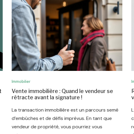
Immobilier
I
t
Vente immobilière : Quand le vendeur se
R
rétracte avant la signature !
v
t
La transaction immobilière est un parcours semé
L
d’embûches et de défis imprévus. En tant que
c
vendeur de propriété, vous pourriez vous
r