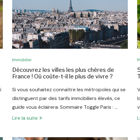
Immobilier
M
Découvrez les villes les plus chères de
5
France ! Où coûte-t-il le plus de vivre ?
T
i
Si vous souhaitez connaître les métropoles qui se
V
distinguent par des tarifs immobiliers élevés, ce
l
guide vous éclairera. Sommaire Toggle Paris : …
v
Lire la suite
L