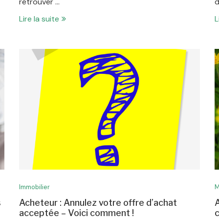
retrouver …
d
Lire la suite
L
Immobilier
M
s
Acheteur : Annulez votre offre d’achat
A
acceptée – Voici comment !
c